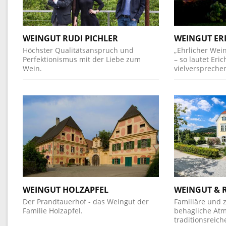
WEINGUT RUDI PICHLER
WEINGUT ER
Höchster Qualitätsanspruch und
„Ehrlicher We
Perfektionismus mit der Liebe zum
– so lautet Er
Wein.
vielverspreche
WEINGUT HOLZAPFEL
WEINGUT & 
Der Prandtauerhof - das Weingut der
Familiäre und
Familie Holzapfel.
behagliche At
traditionsreic