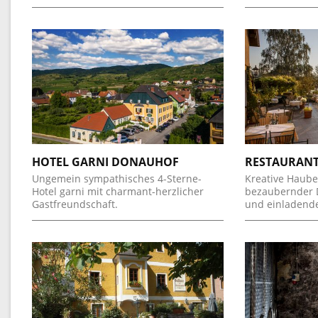
HOTEL GARNI DONAUHOF
RESTAURANT
Ungemein sympathisches 4-Sterne-
Kreative Haub
Hotel garni mit charmant-herzlicher
bezaubernder 
Gastfreundschaft.
und einladende