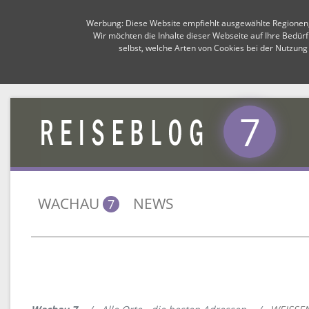
Werbung: Diese Website empfiehlt ausgewählte Regionen, Or
Wir möchten die Inhalte dieser Webseite auf Ihre Bedür
selbst, welche Arten von Cookies bei der Nutzung
7
WACHAU
NEWS
7