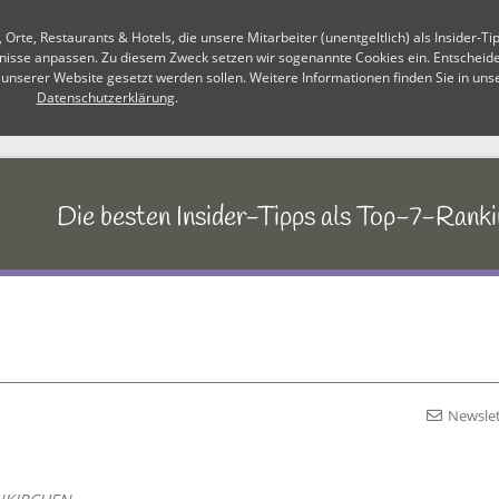
te, Restaurants & Hotels, die unsere Mitarbeiter (unentgeltlich) als Insider-Ti
fnisse anpassen. Zu diesem Zweck setzen wir sogenannte Cookies ein. Entscheiden
 unserer Website gesetzt werden sollen. Weitere Informationen finden Sie in uns
Datenschutzerklärung
.
Newslet