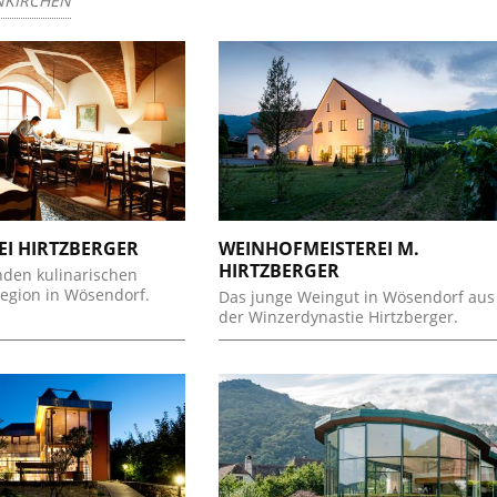
NKIRCHEN
EI HIRTZBERGER
WEINHOFMEISTEREI M.
HIRTZBERGER
nden kulinarischen
egion in Wösendorf.
Das junge Weingut in Wösendorf aus
der Winzerdynastie Hirtzberger.