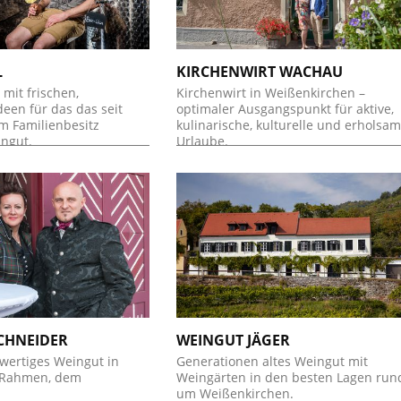
L
KIRCHENWIRT WACHAU
mit frischen,
Kirchenwirt in Weißenkirchen –
een für das das seit
optimaler Ausgangspunkt für aktive,
m Familienbesitz
kulinarische, kulturelle und erholsa
ingut.
Urlaube.
SCHNEIDER
WEINGUT JÄGER
hwertiges Weingut in
Generationen altes Weingut mit
 Rahmen, dem
Weingärten in den besten Lagen run
um Weißenkirchen.