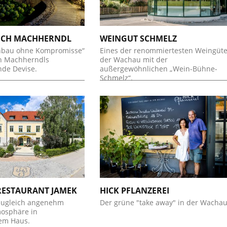
ICH MACHHERNDL
WEINGUT SCHMELZ
inbau ohne Kompromisse“
Eines der renommiertesten Weingüte
ich Machherndls
der Wachau mit der
nde Devise.
außergewöhnlichen „Wein-Bühne-
Schmelz“.
RESTAURANT JAMEK
HICK PFLANZEREI
 zugleich angenehm
Der grüne "take away" in der Wachau
mosphäre in
hem Haus.