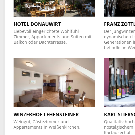
HOTEL DONAUWIRT
FRANZ ZOTT
Liebevoll eingerichtete Wohlfühl-
Der Jungwinzer 
Zimmer, Appartements und Suiten mit
dynamischen Id
Balkon oder Dachterrasse.
Generationen i
befindliche We
WINZERHOF LEHENSTEINER
KARL STIER
Weingut, Gästezimmer und
Qualitativ hoc
Appartements in Weißenkirchen.
nostalgischem
Kartäuserhof.