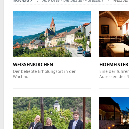
Wachau 7
Alle Orte - die besten Adressen
WEISSE
WEISSENKIRCHEN
HOFMEISTER
Der beliebte Erholungsort in der
Eine der führe
Wachau.
Adressen der R