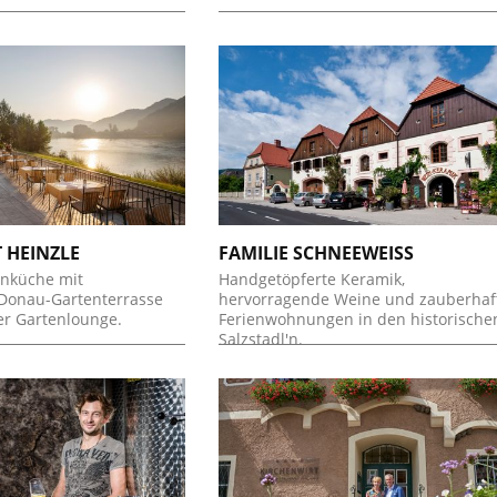
 HEINZLE
FAMILIE SCHNEEWEISS
enküche mit
Handgetöpferte Keramik,
Donau-Gartenterrasse
hervorragende Weine und zauberhaf
r Gartenlounge.
Ferienwohnungen in den historische
Salzstadl'n.