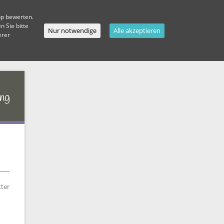
pp bewerten.
 Sie bitte
Nur notwendige
Alle akzeptieren
erer
ter