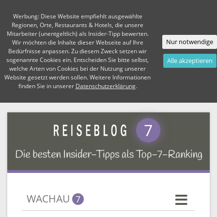
Werbung: Diese Website empfiehlt ausgewählte
Regionen, Orte, Restaurants & Hotels, die unsere
Mitarbeiter (unentgeltlich) als Insider-Tipp bewerten.
Nur notwendige
Wir möchten die Inhalte dieser Webseite auf Ihre
Bedürfnisse anpassen. Zu diesem Zweck setzen wir
sogenannte Cookies ein. Entscheiden Sie bitte selbst,
Alle akzeptieren
welche Arten von Cookies bei der Nutzung unserer
Website gesetzt werden sollen. Weitere Informationen
finden Sie in unserer
Datenschutzerklärung
.
7
WACHAU
7