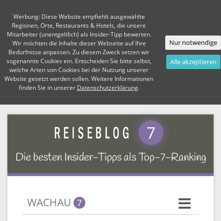
Werbung: Diese Website empfiehlt ausgewählte
Regionen, Orte, Restaurants & Hotels, die unsere
Mitarbeiter (unentgeltlich) als Insider-Tipp bewerten.
Nur notwendige
Wir möchten die Inhalte dieser Webseite auf Ihre
Bedürfnisse anpassen. Zu diesem Zweck setzen wir
sogenannte Cookies ein. Entscheiden Sie bitte selbst,
Alle akzeptieren
welche Arten von Cookies bei der Nutzung unserer
Website gesetzt werden sollen. Weitere Informationen
finden Sie in unserer
Datenschutzerklärung
.
7
WACHAU
7