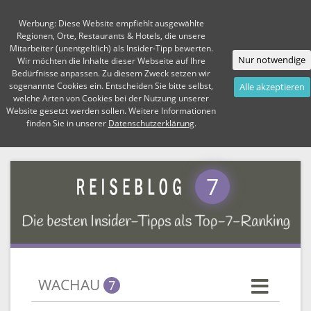
Werbung: Diese Website empfiehlt ausgewählte
Regionen, Orte, Restaurants & Hotels, die unsere
Mitarbeiter (unentgeltlich) als Insider-Tipp bewerten.
Nur notwendige
Wir möchten die Inhalte dieser Webseite auf Ihre
Bedürfnisse anpassen. Zu diesem Zweck setzen wir
sogenannte Cookies ein. Entscheiden Sie bitte selbst,
Alle akzeptieren
welche Arten von Cookies bei der Nutzung unserer
Website gesetzt werden sollen. Weitere Informationen
finden Sie in unserer
Datenschutzerklärung
.
7
WACHAU
7