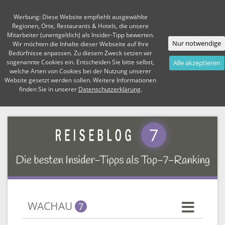
Werbung: Diese Website empfiehlt ausgewählte
Regionen, Orte, Restaurants & Hotels, die unsere
Mitarbeiter (unentgeltlich) als Insider-Tipp bewerten.
Nur notwendige
Wir möchten die Inhalte dieser Webseite auf Ihre
Bedürfnisse anpassen. Zu diesem Zweck setzen wir
sogenannte Cookies ein. Entscheiden Sie bitte selbst,
Alle akzeptieren
welche Arten von Cookies bei der Nutzung unserer
Website gesetzt werden sollen. Weitere Informationen
finden Sie in unserer
Datenschutzerklärung
.
7
WACHAU
7