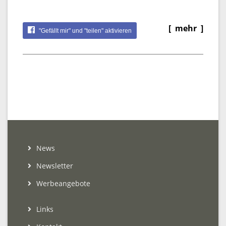
[ mehr ]
"Gefällt mir" und "teilen" aktivieren
News
Newsletter
Werbeangebote
Links