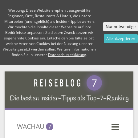
Werbung: Diese Website empfiehlt ausgewählte
Regionen, Orte, Restaurants & Hotels, die unsere
Mitarbeiter (unentgeltlich) als Insider-Tipp bewerten.
Nur notwendige
Wir möchten die Inhalte dieser Webseite auf Ihre
Bedürfnisse anpassen. Zu diesem Zweck setzen wir
sogenannte Cookies ein. Entscheiden Sie bitte selbst,
Alle akzeptieren
welche Arten von Cookies bei der Nutzung unserer
Website gesetzt werden sollen. Weitere Informationen
finden Sie in unserer
Datenschutzerklärung
.
7
WACHAU
7