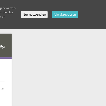
pp bewerten.
 Sie bitte
Nur notwendige
Alle akzeptieren
erer
ter