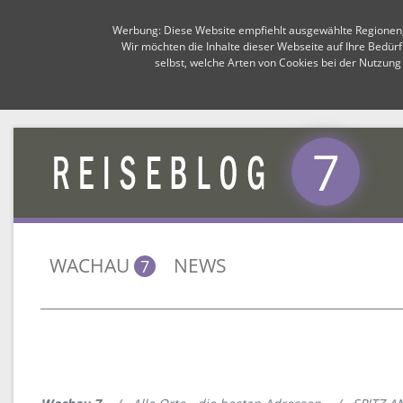
Werbung: Diese Website empfiehlt ausgewählte Regionen, Or
Wir möchten die Inhalte dieser Webseite auf Ihre Bedür
selbst, welche Arten von Cookies bei der Nutzung
7
WACHAU
NEWS
7