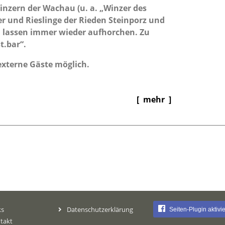
inzern der Wachau (u. a. „Winzer des
ner und Rieslinge der Rieden Steinporz und
, lassen immer wieder aufhorchen. Zu
t.bar“.
xterne Gäste möglich.
[ mehr ]
ks
Datenschutzerklärung
Seiten-Plugin aktivi
takt