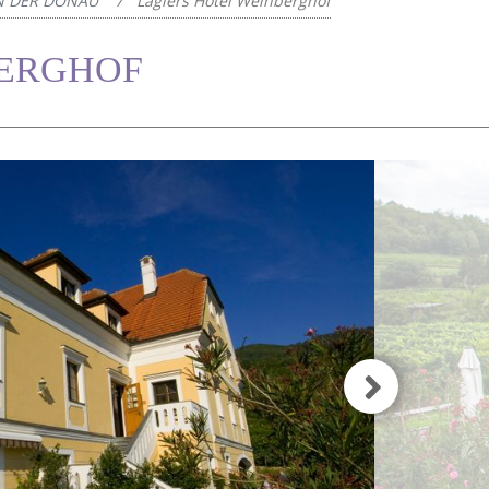
AN DER DONAU
Laglers Hotel Weinberghof
BERGHOF