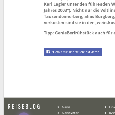
Karl Lagler unter den führenden W
Jahres 2003“). Nicht nur die Veltli
Tausendeimerberg, alias Burgberg
verkosten sind sie in der „wein.kos
Tipp:
Genießerfrühstück auch für e
"Gefällt mir" und "teilen" aktivieren
News
Lin
Newsletter
Kon