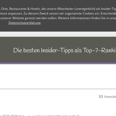
te, Restaurants & Hotels, die unsere Mitarbeiter (unentgeltlich) als Insider-Ti
fnisse anpassen. Zu diesem Zweck setzen wir sogenannte Cookies ein. Entscheiden
 unserer Website gesetzt werden sollen. Weitere Informationen finden Sie in uns
Datenschutzerklärung
.
Newslet